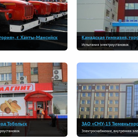
ория», г. Ханты-Мансийск
Канадская гимназия, гор
Испытания электроустановок
род Тобольск
ЗАО «СМУ-15 Тюменьгор
роустановок
Электроснабжение, внутренняя эл