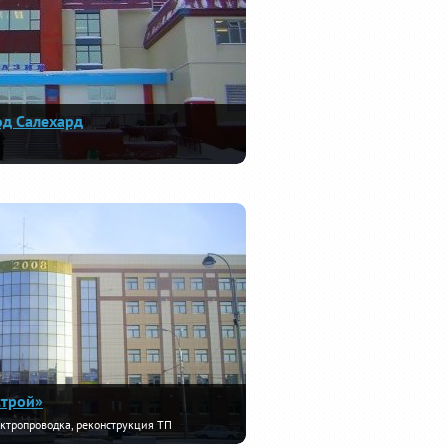
од Салехард
строй»
ектропроводка, реконструкция ТП