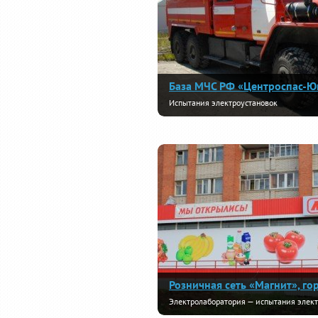
База МЧС РФ «Центроспас-Юг
Испытания электроустановок
Розничная сеть «Магнит», го
Электролаборатория — испытания элект