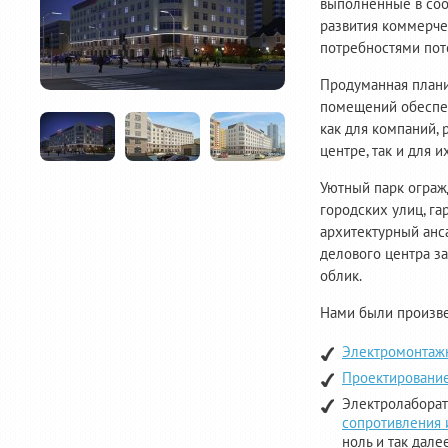
выполненные в соо
развития коммерче
потребностями пот
Продуманная плани
помещений обеспе
как для компаний,
центре, так и для и
Уютный парк ограж
городских улиц, г
архитектурный анс
делового центра з
облик.
Нами были произв
Электромонтаж
Проектировани
Электролабора
сопротивления 
ноль и так дале