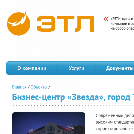
«ЭТЛ», одна 
компаний в р
на особо опа
О компании
Услуги
Документы
Главная
/
Объекты
/
Бизнес-центр «Звезда», город
Cовременный дело
высоким стандарта
спроектированные